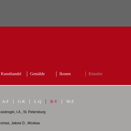
Kunsthandel
Gemälde
Ikonen
Künstler
A-F
G-K
L-Q
R-V
W-Z
asdrogin, I.A., St. Petersburg
omas, Jakow D., Moskau