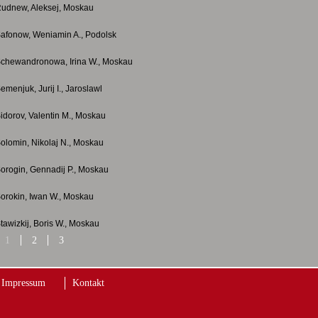
udnew, Aleksej, Moskau
afonow, Weniamin A., Podolsk
chewandronowa, Irina W., Moskau
emenjuk, Jurij I., Jaroslawl
idorov, Valentin M., Moskau
olomin, Nikolaj N., Moskau
orogin, Gennadij P., Moskau
orokin, Iwan W., Moskau
tawizkij, Boris W., Moskau
1
2
3
toscharow, Wladimir F., Moskau
tscherbakow, Boris W., Moskau
Impressum
Kontakt
udakow, Pawel F., Moskau